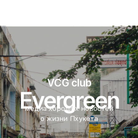
VCG club
Evergreen
медиа хороших новостей 
о жизни Пхукета