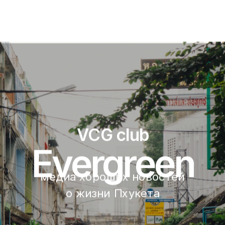
VCG club
Evergreen
медиа хороших новостей 
о жизни Пхукета