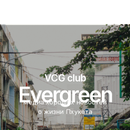
VCG club
Evergreen
медиа хороших новостей 
о жизни Пхукета