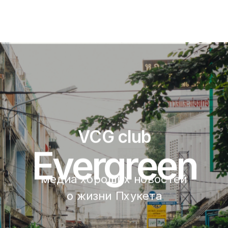
VCG club
Evergreen
медиа хороших новостей 
о жизни Пхукета