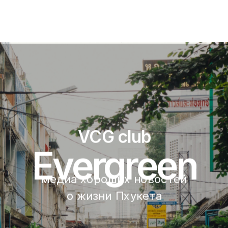
VCG club
Evergreen
медиа хороших новостей 
о жизни Пхукета