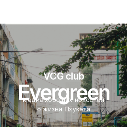
VCG club
Evergreen
медиа хороших новостей 
о жизни Пхукета