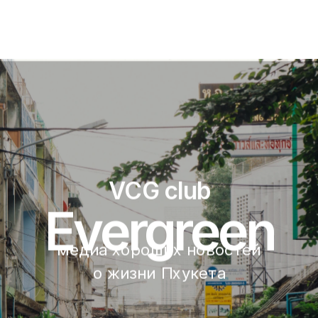
VCG club
Evergreen
медиа хороших новостей 
о жизни Пхукета