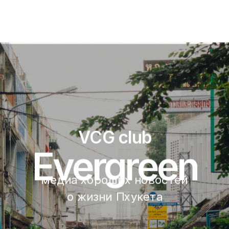
VCG club
Evergreen
медиа хороших новостей 
о жизни Пхукета