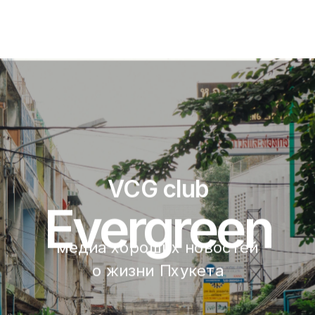
VCG club
Evergreen
медиа хороших новостей 
о жизни Пхукета