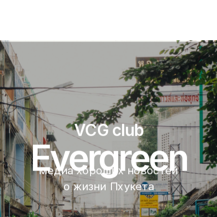
VCG club
Evergreen
медиа хороших новостей 
о жизни Пхукета