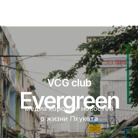
VCG club
Evergreen
медиа хороших новостей 
о жизни Пхукета