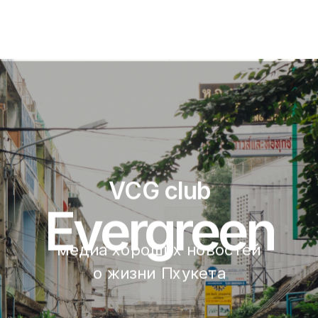
VCG club
Evergreen
медиа хороших новостей 
о жизни Пхукета