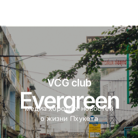
VCG club
Evergreen
медиа хороших новостей 
о жизни Пхукета